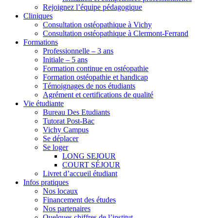
Rejoignez l’équipe pédagogique
Cliniques
Consultation ostéopathique à Vichy
Consultation ostéopathique à Clermont-Ferrand
Formations
Professionnelle – 3 ans
Initiale – 5 ans
Formation continue en ostéopathie
Formation ostéopathie et handicap
Témoignages de nos étudiants
Agrément et certifications de qualité
Vie étudiante
Bureau Des Etudiants
Tutorat Post-Bac
Vichy Campus
Se déplacer
Se loger
LONG SEJOUR
COURT SÉJOUR
Livret d’accueil étudiant
Infos pratiques
Nos locaux
Financement des études
Nos partenaires
Quelques chiffres de l’institut