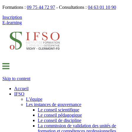
Formations :
09 75 44 72 97
- Consultations :
04 63 01 10 90
Inscription
E-learning
Skip to content
Accueil
IFSO
L’équipe
Les instances de gouvernance
Le conseil scientifique
Le conseil pédagogique
Le conseil de discipline
La commission de validation des unités de
formation et compétences professionnelles