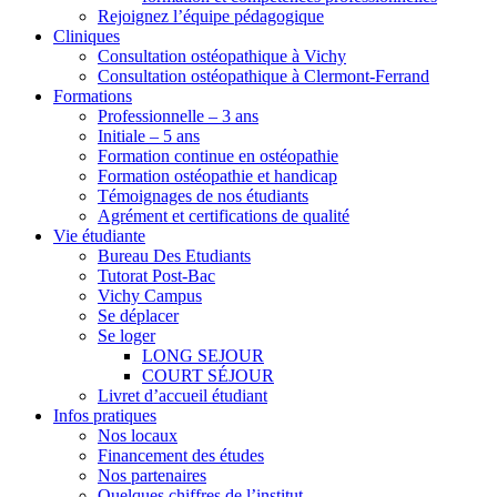
Rejoignez l’équipe pédagogique
Cliniques
Consultation ostéopathique à Vichy
Consultation ostéopathique à Clermont-Ferrand
Formations
Professionnelle – 3 ans
Initiale – 5 ans
Formation continue en ostéopathie
Formation ostéopathie et handicap
Témoignages de nos étudiants
Agrément et certifications de qualité
Vie étudiante
Bureau Des Etudiants
Tutorat Post-Bac
Vichy Campus
Se déplacer
Se loger
LONG SEJOUR
COURT SÉJOUR
Livret d’accueil étudiant
Infos pratiques
Nos locaux
Financement des études
Nos partenaires
Quelques chiffres de l’institut