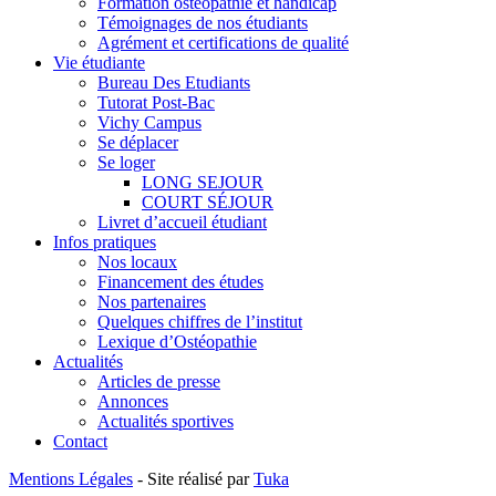
Formation ostéopathie et handicap
Témoignages de nos étudiants
Agrément et certifications de qualité
Vie étudiante
Bureau Des Etudiants
Tutorat Post-Bac
Vichy Campus
Se déplacer
Se loger
LONG SEJOUR
COURT SÉJOUR
Livret d’accueil étudiant
Infos pratiques
Nos locaux
Financement des études
Nos partenaires
Quelques chiffres de l’institut
Lexique d’Ostéopathie
Actualités
Articles de presse
Annonces
Actualités sportives
Contact
Mentions Légales
- Site réalisé par
Tuka