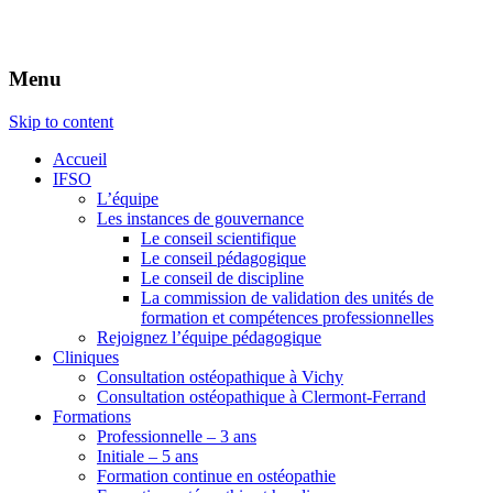
Menu
Skip to content
Accueil
IFSO
L’équipe
Les instances de gouvernance
Le conseil scientifique
Le conseil pédagogique
Le conseil de discipline
La commission de validation des unités de
formation et compétences professionnelles
Rejoignez l’équipe pédagogique
Cliniques
Consultation ostéopathique à Vichy
Consultation ostéopathique à Clermont-Ferrand
Formations
Professionnelle – 3 ans
Initiale – 5 ans
Formation continue en ostéopathie