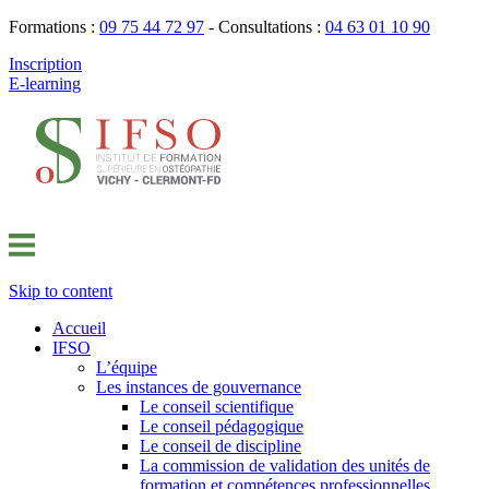
Formations :
09 75 44 72 97
- Consultations :
04 63 01 10 90
Inscription
E-learning
Skip to content
Accueil
IFSO
L’équipe
Les instances de gouvernance
Le conseil scientifique
Le conseil pédagogique
Le conseil de discipline
La commission de validation des unités de
formation et compétences professionnelles