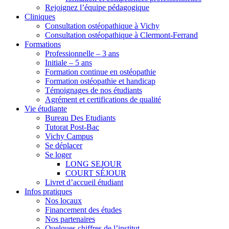
Rejoignez l’équipe pédagogique
Cliniques
Consultation ostéopathique à Vichy
Consultation ostéopathique à Clermont-Ferrand
Formations
Professionnelle – 3 ans
Initiale – 5 ans
Formation continue en ostéopathie
Formation ostéopathie et handicap
Témoignages de nos étudiants
Agrément et certifications de qualité
Vie étudiante
Bureau Des Etudiants
Tutorat Post-Bac
Vichy Campus
Se déplacer
Se loger
LONG SEJOUR
COURT SÉJOUR
Livret d’accueil étudiant
Infos pratiques
Nos locaux
Financement des études
Nos partenaires
Quelques chiffres de l’institut