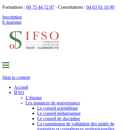
Formations :
09 75 44 72 97
- Consultations :
04 63 01 10 90
Inscription
E-learning
Skip to content
Accueil
IFSO
L’équipe
Les instances de gouvernance
Le conseil scientifique
Le conseil pédagogique
Le conseil de discipline
La commission de validation des unités de
formation et compétences professionnelles