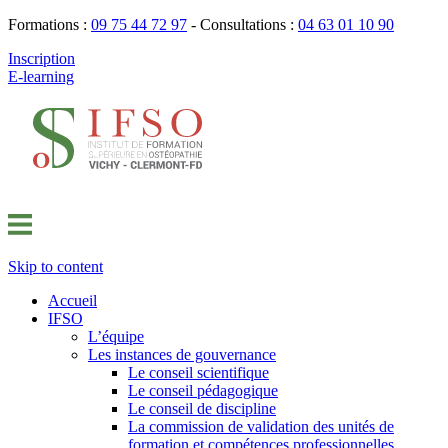
Formations :
09 75 44 72 97
- Consultations :
04 63 01 10 90
Inscription
E-learning
Skip to content
Accueil
IFSO
L’équipe
Les instances de gouvernance
Le conseil scientifique
Le conseil pédagogique
Le conseil de discipline
La commission de validation des unités de
formation et compétences professionnelles