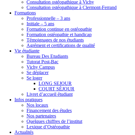
Consultation ostéopathique à Vichy
Consultation ostéopathique à Clermont-Ferrand
Formations
Professionnelle – 3 ans
Initiale – 5 ans
Formation continue en ostéopathie
Formation ostéopathie et handicap
Témoignages de nos étudiants
Agrément et certifications de qualité
Vie étudiante
Bureau Des Etudiants
Tutorat Post-Bac
Vichy Campus
Se déplacer
Se loger
LONG SEJOUR
COURT SÉJOUR
Livret d’accueil étudiant
Infos pratiques
Nos locaux
Financement des études
Nos partenaires
Quelques chiffres de l’institut
Lexique d’Ostéopathie
Actualités