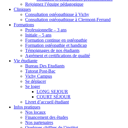
Rejoignez l’équipe pédagogique
Cliniques
Consultation ostéopathique à Vichy
Consultation ostéopathique à Clermont-Ferrand
Formations
Professionnelle – 3 ans
Initiale – 5 ans
Formation continue en ostéopathie
Formation ostéopathie et handicap
Témoignages de nos étudiants
Agrément et certifications de qualité
Vie étudiante
Bureau Des Etudiants
Tutorat Post-Bac
Vichy Campus
Se déplacer
Se loger
LONG SEJOUR
COURT SÉJOUR
Livret d’accueil étudiant
Infos pratiques
Nos locaux
Financement des études
Nos partenaires
Quelques chiffres de l’institut