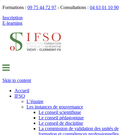
Formations :
09 75 44 72 97
- Consultations :
04 63 01 10 90
Inscription
E-learning
Skip to content
Accueil
IFSO
L’équipe
Les instances de gouvernance
Le conseil scientifique
Le conseil pédagogique
Le conseil de discipline
La commission de validation des unités de
formation et compétences professionnelles