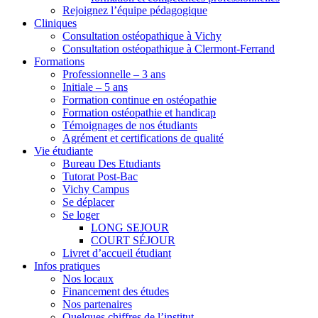
Rejoignez l’équipe pédagogique
Cliniques
Consultation ostéopathique à Vichy
Consultation ostéopathique à Clermont-Ferrand
Formations
Professionnelle – 3 ans
Initiale – 5 ans
Formation continue en ostéopathie
Formation ostéopathie et handicap
Témoignages de nos étudiants
Agrément et certifications de qualité
Vie étudiante
Bureau Des Etudiants
Tutorat Post-Bac
Vichy Campus
Se déplacer
Se loger
LONG SEJOUR
COURT SÉJOUR
Livret d’accueil étudiant
Infos pratiques
Nos locaux
Financement des études
Nos partenaires
Quelques chiffres de l’institut