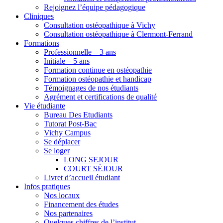
Rejoignez l’équipe pédagogique
Cliniques
Consultation ostéopathique à Vichy
Consultation ostéopathique à Clermont-Ferrand
Formations
Professionnelle – 3 ans
Initiale – 5 ans
Formation continue en ostéopathie
Formation ostéopathie et handicap
Témoignages de nos étudiants
Agrément et certifications de qualité
Vie étudiante
Bureau Des Etudiants
Tutorat Post-Bac
Vichy Campus
Se déplacer
Se loger
LONG SEJOUR
COURT SÉJOUR
Livret d’accueil étudiant
Infos pratiques
Nos locaux
Financement des études
Nos partenaires
Quelques chiffres de l’institut