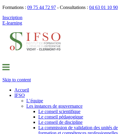
Formations :
09 75 44 72 97
- Consultations :
04 63 01 10 90
Inscription
E-learning
Skip to content
Accueil
IFSO
L’équipe
Les instances de gouvernance
Le conseil scientifique
Le conseil pédagogique
Le conseil de discipline
La commission de validation des unités de
formation et compétences professionnelles