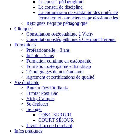
Le conseil pédagogique
Le conseil de discipline
La commission de validation des unités de
formation et compétences professionnelles
Rejoignez l’équipe pédagogique
Cliniques
Consultation ostéopathique à Vichy
Consultation ostéopathique à Clermont-Ferrand
Formations
Professionnelle – 3 ans
Initiale – 5 ans
Formation continue en ostéopathie
Formation ostéopathie et handicap
Témoignages de nos étudiants
Agrément et certifications de qualité
Vie étudiante
Bureau Des Etudiants
Tutorat Post-Bac
Vichy Campus
Se déplacer
Se loger
LONG SEJOUR
COURT SÉJOUR
Livret d’accueil étudiant
Infos pratiques